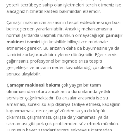
yeterli tecrübeye sahip olan işletmeleri tercih etmeniz ise
alacağınız hizmetin kalitesi bakımından elzemdir.
Çamaşır makinenizin arızasının tespit edilebilmesi için bazı
belirteçlerden yararlanılabilir. Ancak iç mekanizmasına
normal şartlarda ulaşmak mümkün olmayacağı için
çamaşır
makinesi tamiri
için kesinlikle bilinçsizce müdahale
etmemek gerekir. Bu arızanın daha da büyümesine ya da
tamirini zorlaştıracak bir eyleme dönüşebilir. Eğer servis
çağırırsanız profesyonel bir biçimde arıza tespiti
gerçekleşir ve arızanın neden kaynaklandığı çözülerek
sonuca ulaşılabilir.
Çamaşır makinesi bakımı
çok yaygın bir tanım
olmamasından ötürü ancak arıza durumlarında yetkili
servisler çağırılmaktadır. Bu arızalar arasında ise su
almaması, sürekli su alıp dışarıya tahliye etmesi, kapağının
kapanmaması, deterjan gözünden su ya da köpük
çıkarması, çalışmaması, çalışsa da yıkamaması ya da
sıkmaması gibi pek çok problemden söz etmek mümkün.
Tümünün hayat standartlarımızı sekteye uğratmadan