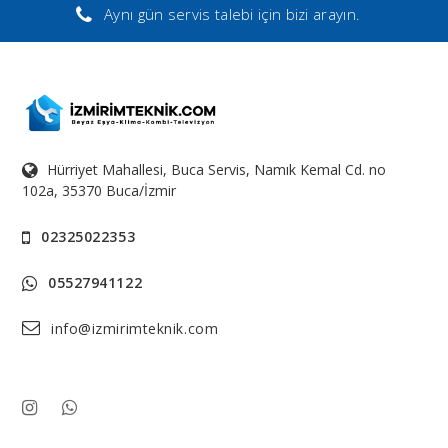
Aynı gün servis talebi için bizi arayın.
Hürriyet Mahallesi, Buca Servis, Namık Kemal Cd. no
102a, 35370 Buca/İzmir
02325022353
05527941122
info@izmirimteknik.com